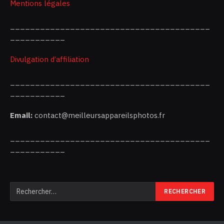
Mentions légales
________________________________________
___________
Divulgation d’affiliation
________________________________________
___________
Email:
contact@meilleursappareilsphotos.fr
________________________________________
___________