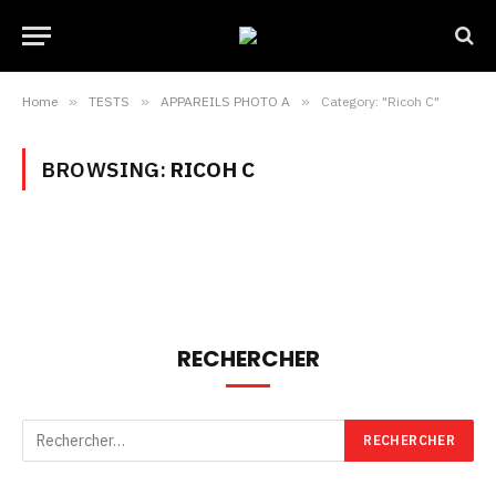
Home
»
TESTS
»
APPAREILS PHOTO A
»
Category: "Ricoh C"
BROWSING:
RICOH C
RECHERCHER