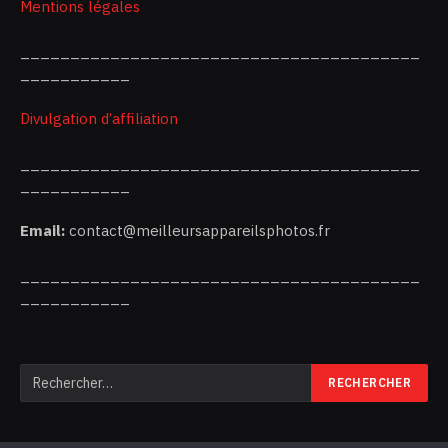
Mentions légales
________________________________________
___________
Divulgation d’affiliation
________________________________________
___________
Email:
contact@meilleursappareilsphotos.fr
________________________________________
___________