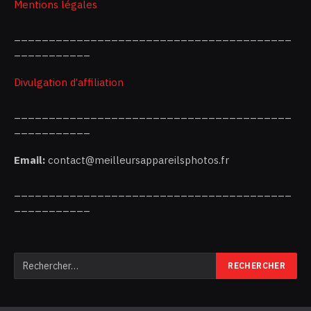
Mentions légales
________________________________________
___________
Divulgation d’affiliation
________________________________________
___________
Email:
contact@meilleursappareilsphotos.fr
________________________________________
___________