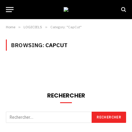
Home
»
LOGICIELS
»
Category: "CapCut"
BROWSING:
CAPCUT
RECHERCHER