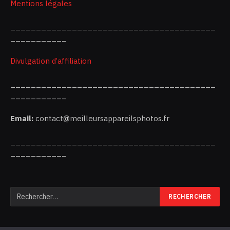
Mentions légales
________________________________________
___________
Divulgation d’affiliation
________________________________________
___________
Email:
contact@meilleursappareilsphotos.fr
________________________________________
___________