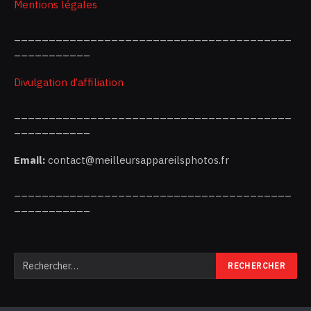
Mentions légales
________________________________________
___________
Divulgation d’affiliation
________________________________________
___________
Email:
contact@meilleursappareilsphotos.fr
________________________________________
___________