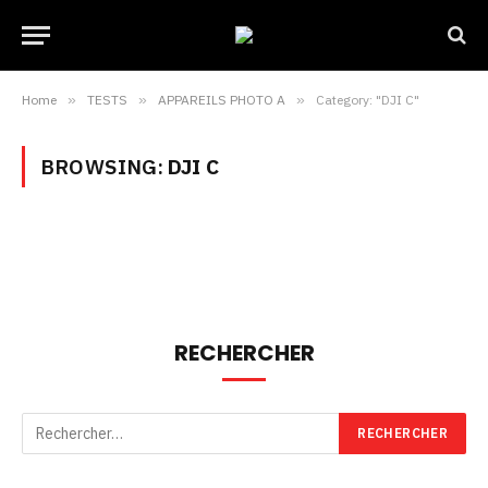
Home
»
TESTS
»
APPAREILS PHOTO A
»
Category: "DJI C"
BROWSING:
DJI C
RECHERCHER