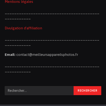
Mentions légales
________________________________________
___________
Divulgation d’affiliation
________________________________________
___________
Email:
contact@meilleursappareilsphotos.fr
________________________________________
___________