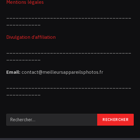
Mentions légales
________________________________________
___________
Divulgation d’affiliation
________________________________________
___________
Email:
contact@meilleursappareilsphotos.fr
________________________________________
___________