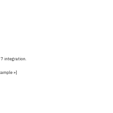
7 integration.
xample »]