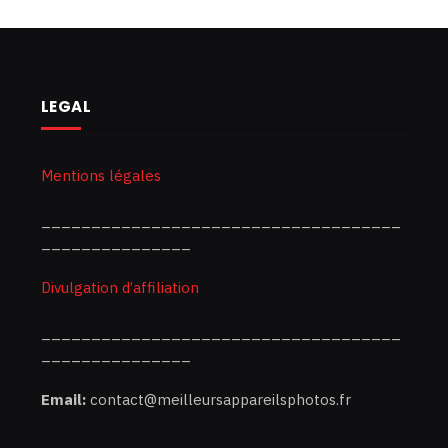
LEGAL
Mentions légales
____________________________________
_______________
Divulgation d’affiliation
____________________________________
_______________
Email:
contact@meilleursappareilsphotos.fr
____________________________________